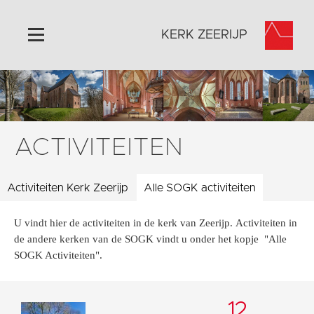
KERK ZEERIJP
Home
Algemeen
Historie
ACTIVITEITEN
Omgeving
Activiteiten
Activiteiten Kerk Zeerijp
Alle SOGK activiteiten
Steun ons
U vindt hier de activiteiten in de kerk van Zeerijp. Activiteiten in
Contact
de andere kerken van de SOGK vindt u onder het kopje "Alle
Vaktaal
SOGK Activiteiten".
12