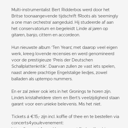
Multi-instrumentalist Bert Ridderbos werd door het
Britse toonaangevende tijdschrift fRoots als ‘seemingly
a one man orchestra’ aangeduid. Hij studeerde af aan
het conservatorium en begeleidt Linde al jaren op
gitaren, banjo, cittern en accordeon.
Hun nieuwste album ‘Ten Years’, met daarop veel eigen
werk, kreeg lovende recensies en werd genomineerd
voor de prestigieuze ‘Preis der Deutschen
Schallplattenkritik’. Daarvan zullen ze vast iets spelen,
naast andere prachtige Engelstalige liedjes, zowel
balladen als uptempo nummers.
En er zal zeker ook iets in het Gronings te horen zijn.
Linde’s kristalheldere stem en Bert’s veelzijdigheid staan
garant voor een unieke belevenis. Mis het niet.
Tickets á €15,- zijn incl. koffie of thee en te bestellen via
concerts4you/evenement: