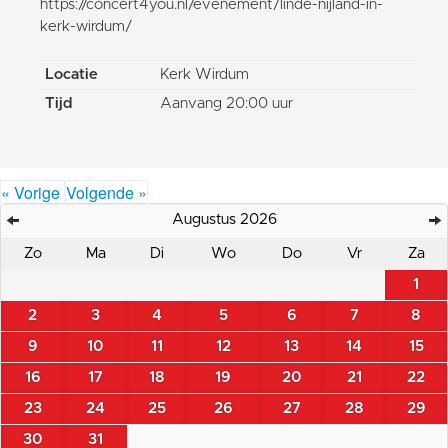
https://concert4you.nl/evenement/linde-nijland-in-
kerk-wirdum/
Locatie
Kerk Wirdum
Tijd
Aanvang 20:00 uur
« Vorige
Volgende »
Augustus 2026
Zo
Ma
Di
Wo
Do
Vr
Za
1
2
3
4
5
6
7
8
9
10
11
12
13
14
15
16
17
18
19
20
21
22
23
24
25
26
27
28
29
30
31