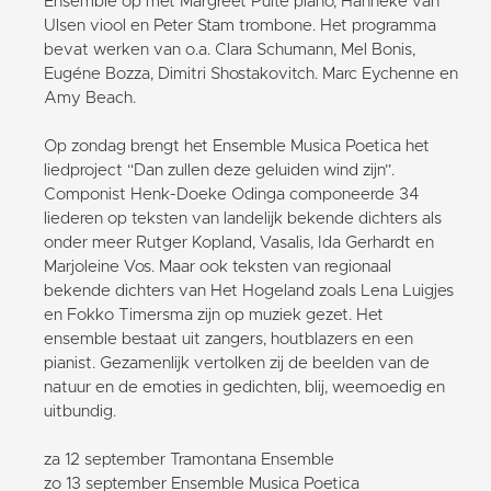
Ensemble op met Margreet Puite piano, Hanneke van
Ulsen viool en Peter Stam trombone. Het programma
bevat werken van o.a. Clara Schumann, Mel Bonis,
Eugéne Bozza, Dimitri Shostakovitch. Marc Eychenne en
Amy Beach.
Op zondag brengt het Ensemble Musica Poetica het
liedproject “Dan zullen deze geluiden wind zijn”.
Componist Henk-Doeke Odinga componeerde 34
liederen op teksten van landelijk bekende dichters als
onder meer Rutger Kopland, Vasalis, Ida Gerhardt en
Marjoleine Vos. Maar ook teksten van regionaal
bekende dichters van Het Hogeland zoals Lena Luigjes
en Fokko Timersma zijn op muziek gezet. Het
ensemble bestaat uit zangers, houtblazers en een
pianist. Gezamenlijk vertolken zij de beelden van de
natuur en de emoties in gedichten, blij, weemoedig en
uitbundig.
za 12 september Tramontana Ensemble
zo 13 september Ensemble Musica Poetica