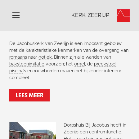
KERK ZEERIJP
Home
De Jacobuskerk van Zeerijp is een imposant gebouw
Algemeen
met de karakteristieke kenmerken van de overgang van
romaans
naar
gotiek
. Binnen zijn alle wanden van
Historie
baksteenimitatie
voorzien; het
orgel
, de
preekstoel
,
Omgeving
piscina
's en rouwborden maken het bijzonder interieur
compleet.
Activiteiten
Steun ons
LEES MEER
Contact
Vaktaal
Dorpshuis Bij Jacobus heeft in
Zeerijp een centrumfunctie.
Het is een huis van het dorp,