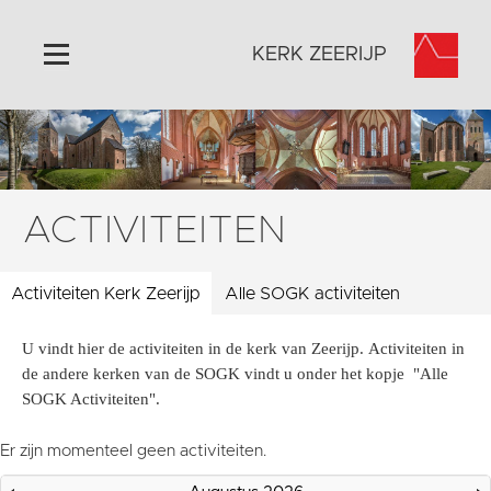
KERK ZEERIJP
Home
Algemeen
Historie
ACTIVITEITEN
Omgeving
Activiteiten
Activiteiten Kerk Zeerijp
Alle SOGK activiteiten
Steun ons
U vindt hier de activiteiten in de kerk van Zeerijp. Activiteiten in
Contact
de andere kerken van de SOGK vindt u onder het kopje "Alle
Vaktaal
SOGK Activiteiten".
Er zijn momenteel geen activiteiten.