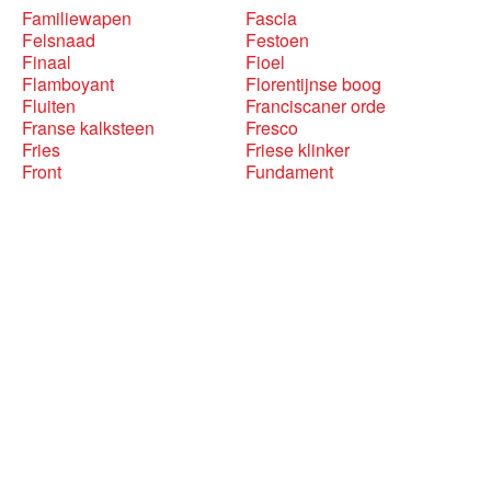
Familiewapen
Fascia
Felsnaad
Festoen
Finaal
Fioel
Flamboyant
Florentijnse boog
Fluiten
Franciscaner orde
Franse kalksteen
Fresco
Fries
Friese klinker
Front
Fundament