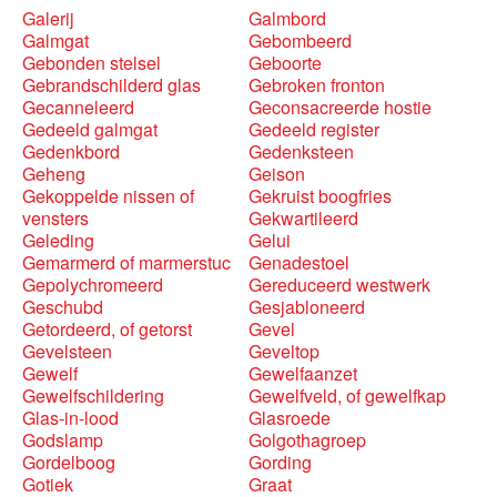
Galerij
Galmbord
Galmgat
Gebombeerd
Gebonden stelsel
Geboorte
Gebrandschilderd glas
Gebroken fronton
Gecanneleerd
Geconsacreerde hostie
Gedeeld galmgat
Gedeeld register
Gedenkbord
Gedenksteen
Geheng
Geison
Gekoppelde nissen of
Gekruist boogfries
vensters
Gekwartileerd
Geleding
Gelui
Gemarmerd of marmerstuc
Genadestoel
Gepolychromeerd
Gereduceerd westwerk
Geschubd
Gesjabloneerd
Getordeerd, of getorst
Gevel
Gevelsteen
Geveltop
Gewelf
Gewelfaanzet
Gewelfschildering
Gewelfveld, of gewelfkap
Glas-in-lood
Glasroede
Godslamp
Golgothagroep
Gordelboog
Gording
Gotiek
Graat