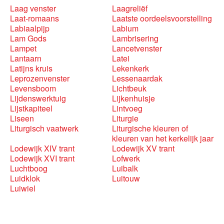
Laag venster
Laagreliëf
Laat-romaans
Laatste oordeelsvoorstelling
Labiaalpijp
Labium
Lam Gods
Lambrisering
Lampet
Lancetvenster
Lantaarn
Latei
Latijns kruis
Lekenkerk
Leprozenvenster
Lessenaardak
Levensboom
Lichtbeuk
Lijdenswerktuig
Lijkenhuisje
Lijstkapiteel
Lintvoeg
Liseen
Liturgie
Liturgisch vaatwerk
Liturgische kleuren of
kleuren van het kerkelijk jaar
Lodewijk XIV trant
Lodewijk XV trant
Lodewijk XVI trant
Lofwerk
Luchtboog
Luibalk
Luidklok
Luitouw
Luiwiel