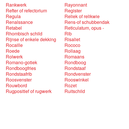
Rankwerk
Rayonnant
Refter of refectorium
Register
Regula
Reliek of relikwie
Renalssance
Rens-of schubbendak
Retabel
Reticulatum, opus -
Rhombisch schild
Rib
Rijnse of enkele dekking
Risaliet
Rocaille
Rococo
Roede
Rollaag
Rolwerk
Romaans
Romano-gotiek
Rondboog
Rondboogfries
Rondstaaf
Rondstaafrib
Rondvenster
Roosvenster
Rooswinkel
Rouwbord
Rozet
Rugpositief of rugwerk
Ruitschild