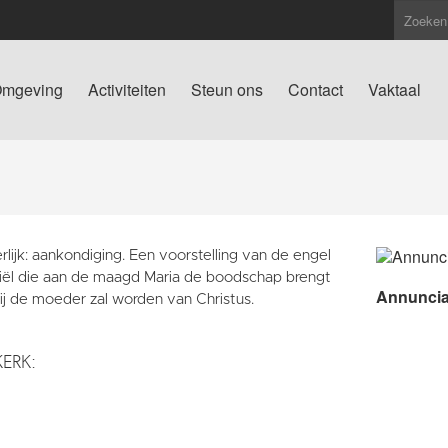
mgeving
Activiteiten
Steun ons
Contact
Vaktaal
rlijk: aankondiging. Een voorstelling van de engel
iël die aan de maagd Maria de boodschap brengt
Annuncia
ij de moeder zal worden van Christus.
KERK: