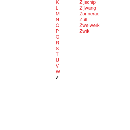
K
Zijschip
L
Zijwang
M
Zonnerad
N
Zuil
O
Zwelwerk
P
Zwik
Q
R
S
T
U
V
W
Z