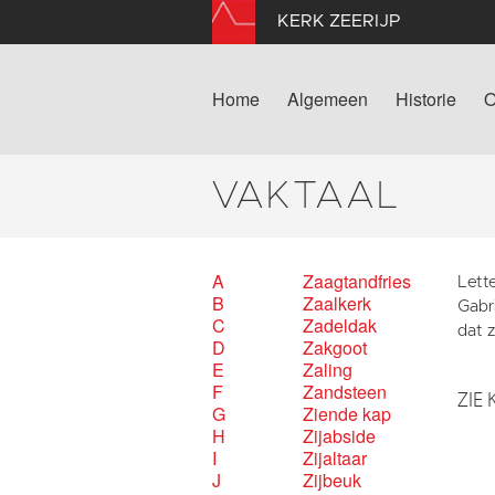
KERK ZEERIJP
Home
Algemeen
Historie
O
VAKTAAL
A
Zaagtandfries
Lette
B
Zaalkerk
Gabr
C
Zadeldak
dat z
D
Zakgoot
E
Zaling
F
Zandsteen
ZIE 
G
Ziende kap
H
Zijabside
I
Zijaltaar
J
Zijbeuk