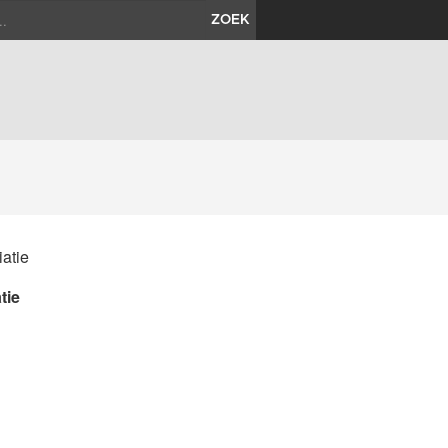
ZOEK
tie