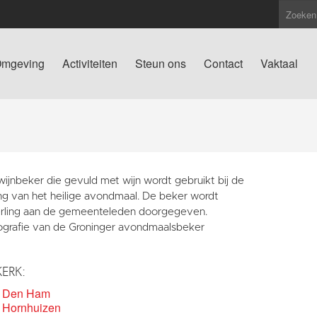
mgeving
Activiteiten
Steun ons
Contact
Vaktaal
ijnbeker die gevuld met wijn wordt gebruikt bij de
ing van het heilige avondmaal. De beker wordt
rling aan de gemeenteleden doorgegeven.
ografie van de Groninger avondmaalsbeker
KERK:
k Den Ham
 Hornhuizen