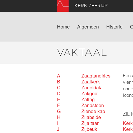
KERK ZEERIJP
Home
Algemeen
Historie
O
VAKTAAL
A
Zaagtandfries
Een w
B
Zaalkerk
vier
C
Zadeldak
onde
D
Zakgoot
Icon
E
Zaling
F
Zandsteen
G
Ziende kap
ZIE 
H
Zijabside
I
Zijaltaar
Ker
J
Zijbeuk
Kerk