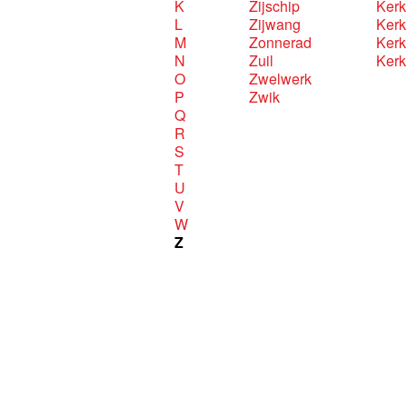
K
Zijschip
Kerk 
L
Zijwang
Kerk
M
Zonnerad
Kerk
N
Zuil
Kerk
O
Zwelwerk
P
Zwik
Q
R
S
T
U
V
W
Z